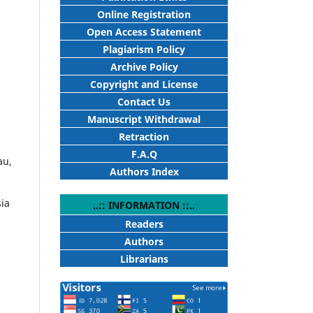
Online Registration
Open Access Statement
Plagiarism Policy
Archive Policy
Copyright and License
Contact Us
Manuscript Withdrawal
Retraction
F.A.Q
au,
Authors Index
ia
..:: INFORMATION ::..
Readers
Authors
Librarians