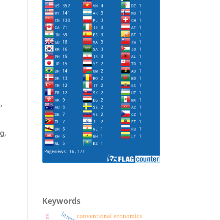
,
a
g,
Keywords
conventional economics