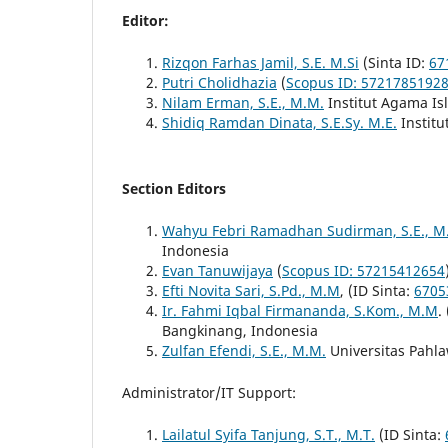
Editor:
Rizqon Farhas Jamil, S.E. M.Si
(Sinta ID:
67
Putri Cholidhazia
(
Scopus ID: 5721785192
Nilam Erman, S.E., M.M.
Institut Agama Is
Shidiq Ramdan Dinata, S.E.Sy. M.E.
Institu
Section Editors
Wahyu Febri Ramadhan Sudirman, S.E., M.
Indonesia
Evan
Tanuwijaya
(
Scopus ID: 57215412654
Efti Novita Sari, S.Pd., M.M
, (ID Sinta:
6705
Ir. Fahmi Iqbal Firmananda, S.Kom., M.M
.
Bangkinang, Indonesia
Zulfan Efendi, S.E., M.M.
Universitas Pahl
Administrator/IT Support:
Lailatul Syifa Tanjung, S.T., M.T.
(ID Sinta: