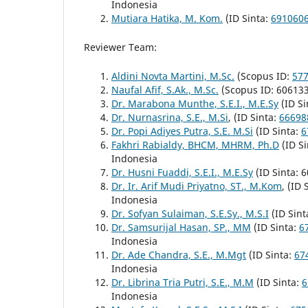
Indonesia
Mutiara Hatika, M. Kom.
(ID Sinta:
691060
Reviewer Team:
Aldini Novta Martini, M.Sc.
(Scopus ID:
57
Naufal Afif, S.Ak., M.Sc.
(Scopus ID: 606133
Dr. Marabona Munthe, S.E.I., M.E.Sy
(ID Si
Dr. Nurnasrina, S.E., M.Si
, (ID Sinta:
66698
Dr. Popi Adiyes Putra, S.E. M.Si
(ID Sinta:
6
Fakhri Rabialdy, BHCM, MHRM, Ph.D
(ID Si
Indonesia
Dr. Husni Fuaddi, S.E.I., M.E.Sy
(ID Sinta: 
Dr. Ir. Arif Mudi Priyatno, ST., M.Kom
, (ID 
Indonesia
Dr. Sofyan Sulaiman, S.E.Sy., M.S.I
(ID Sint
Dr. Samsurijal Hasan, SP., MM
(ID Sinta:
6
Indonesia
Dr. Ade Chandra, S.E., M.Mgt
(ID Sinta:
67
Indonesia
Dr. Librina Tria Putri, S.E., M.M
(ID Sinta:
6
Indonesia