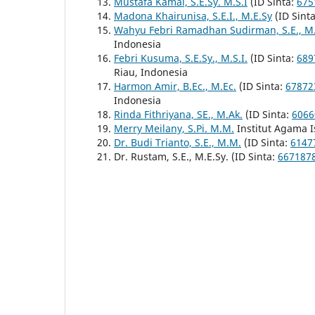
Mustafa Kamal, S.E.Sy. M.S.I
(ID Sinta:
675
Madona Khairunisa, S.E.I., M.E.Sy
(ID Sint
Wahyu Febri Ramadhan Sudirman, S.E., M.
Indonesia
Febri Kusuma, S.E.Sy., M.S.I.
(ID Sinta:
689
Riau, Indonesia
Harmon Amir, B.Ec., M.Ec.
(ID Sinta:
67872
Indonesia
Rinda Fithriyana, SE., M.Ak.
(ID Sinta:
6066
Merry Meilany, S.Pi. M.M.
Institut Agama I
Dr. Budi Trianto, S.E., M.M.
(ID Sinta:
6147
Dr. Rustam, S.E., M.E.Sy. (ID Sinta:
667187