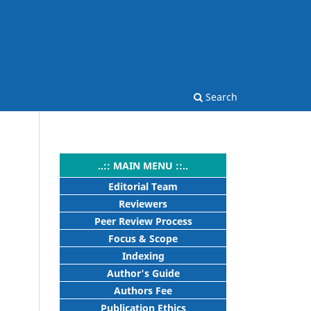
Search
..:: MAIN MENU ::..
Editorial Team
Reviewers
Peer Review Process
Focus & Scope
Indexing
Author's Guide
Authors Fee
Publication Ethics