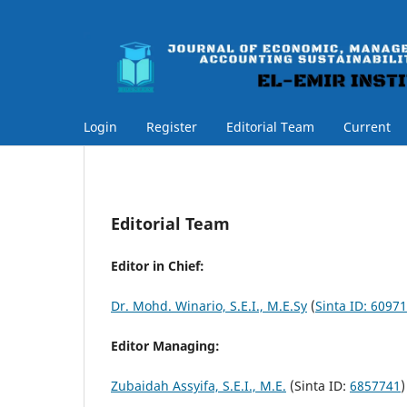
Login
Register
Editorial Team
Current
Editorial Team
Editor in Chief:
Dr. Mohd. Winario, S.E.I., M.E.Sy
(
Sinta ID: 6097
Editor Managing:
Zubaidah Assyifa, S.E.I., M.E.
(Sinta ID:
6857741