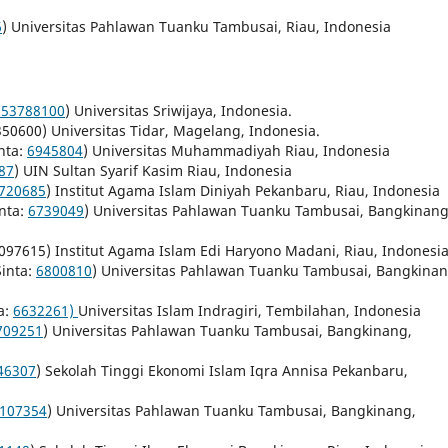
6
) Universitas Pahlawan Tuanku Tambusai, Riau, Indonesia
753788100
) Universitas Sriwijaya, Indonesia.
50600) Universitas Tidar, Magelang, Indonesia.
nta:
6945804
) Universitas Muhammadiyah Riau, Indonesia
87
) UIN Sultan Syarif Kasim Riau, Indonesia
720685
) Institut Agama Islam Diniyah Pekanbaru, Riau, Indonesia
nta:
6739049
) Universitas Pahlawan Tuanku Tambusai, Bangkinang
6097615) Institut Agama Islam Edi Haryono Madani, Riau, Indonesi
Sinta:
6800810
) Universitas Pahlawan Tuanku Tambusai, Bangkinan
a:
6632261)
Universitas Islam Indragiri, Tembilahan, Indonesia
709251
) Universitas Pahlawan Tuanku Tambusai, Bangkinang,
46307
) Sekolah Tinggi Ekonomi Islam Iqra Annisa Pekanbaru,
107354
) Universitas Pahlawan Tuanku Tambusai, Bangkinang,