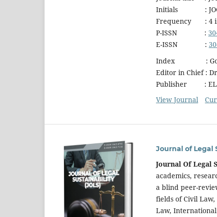
Initials : JO
Frequency : 4 is
P-ISSN :
30
E-ISSN :
30
Index : Google
Editor in Chief : 
Publisher : EL-E
View Journal
Cur
Journal of Legal 
Journal Of Legal 
academics, researc
a blind peer-revie
fields of Civil La
Law, Internationa