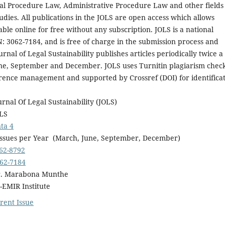
al Procedure Law, Administrative Procedure Law and other fields
tudies. All publications in the JOLS are open access which allows
lable online for free without any subscription. JOLS is a national
N: 3062-7184, and is free of charge in the submission process and
rnal of Legal Sustainability publishes articles periodically twice a
une, September and December. JOLS uses Turnitin plagiarism check
rence management and supported by Crossref (DOI) for identifica
urnal Of Legal Sustainability (JOLS)
LS
nta 4
sues per Year (March, June, September, December)
62-8792
62-7184
 Dr. Marabona Munthe
MIR Institute
rent Issue