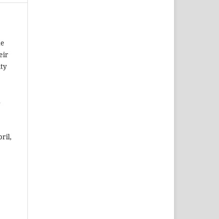
he
eir
ity
s
ril,