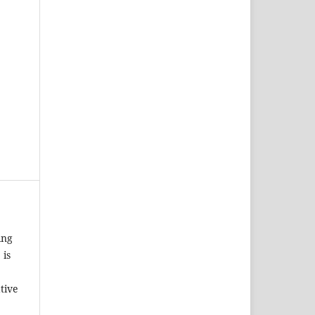
ing
 is
tive