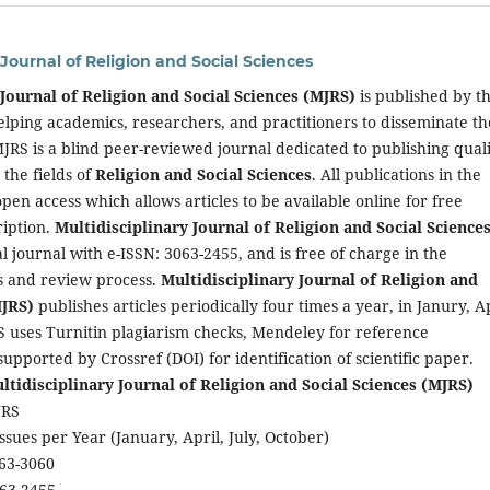
 Journal of Religion and Social Sciences
 Journal of Religion and Social Sciences (MJRS)
is published by t
helping academics, researchers, and practitioners to disseminate th
MJRS is a blind peer-reviewed journal dedicated to publishing qual
 the fields of
Religion and Social Sciences
. All publications in the
pen access which allows articles to be available online for free
ription.
Multidisciplinary Journal of Religion and Social Science
al journal with e-ISSN: 3063-2455, and is free of charge in the
s and review process.
Multidisciplinary Journal of Religion and
MJRS)
publishes articles periodically four times a year, in Janury, Ap
S uses Turnitin plagiarism checks, Mendeley for reference
ported by Crossref (DOI) for identification of scientific paper.
ltidisciplinary Journal of Religion and Social Sciences (MJRS)
RS
es per Year (January, April, July, October)
3-3060
3-2455