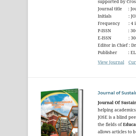
supported by Crossr
Journal title : Jo
Initials : JO
Frequency : 4 is
P-ISSN : 304
E-ISSN : 304
Editor in Chief : D
Publisher : EL-E
View Journal
Cur
Journal of Susta
Journal Of Sustai
helping academics,
JOSE is a blind pe
the fields of
Educa
allows articles to 