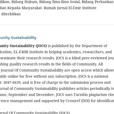
dikan, Bidang Hukum, Bidang Ilmu-Ilmu Sosial, Bidang Perbankan
ian Kepada Masyarakat. Rumah jurnal El-Emir Institute
 diterbitkan
nity Sustainability
nity Sustainability (JOCS)
is published by the Department of
cation, EL-EMIR Institute in helping academics, researchers, and
isseminate their research results. JOCS is a blind peer-reviewed jou
hing quality research results in the fields of Community. All
e Journal Of Community Sustainability are open access which allow
lable online for free without any subscription. JOCS is a national
N: 3047-4639, and is free of charge in the submission process and
urnal of Community Sustainability publishes articles periodically t
 June, September and December. JOCS uses Turnitin plagiarism che
rence management and supported by Crossref (DOI) for identifica
urnal Of Community Sustainability (JOCS)