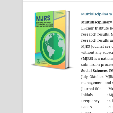
Multidisciplinary
Multidisciplinary
El-Emir Institute 
research results. 
research results in
MJRS Journal are o
without any subsc
(MJRS)
is a nation
submission proces
Social Sciences (
July, Oktober. MJR
management and sup
Journal title :
Mu
Initials : MJ
Frequency : 4 issu
P-ISSN : 306
E-ISSN : 306