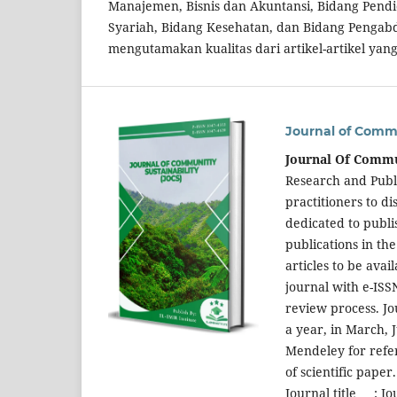
Manajemen, Bisnis dan Akuntansi, Bidang Pendi
Syariah, Bidang Kesehatan, dan Bidang Pengabd
mengutamakan kualitas dari artikel-artikel yang
Journal of Commu
Journal Of Commu
Research and Publi
practitioners to d
dedicated to publis
publications in th
articles to be avai
journal with e-ISS
review process. Jo
a year, in March,
Mendeley for refe
of scientific paper.
Journal title : Jo