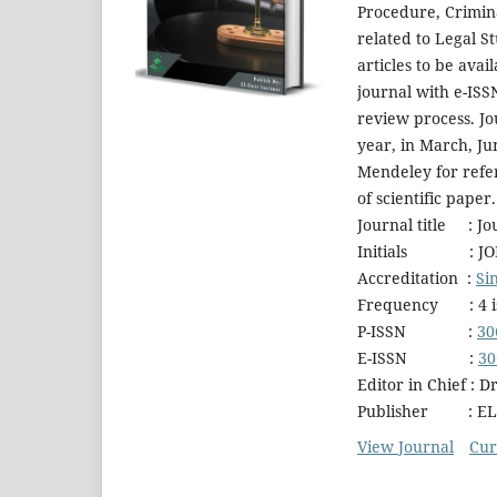
Procedure, Crimin
related to Legal S
articles to be avai
journal with e-ISS
review process. Jou
year, in March, J
Mendeley for refe
of scientific paper.
Journal title : Jo
Initials : JO
Accreditation :
Si
Frequency : 4 is
P-ISSN :
30
E-ISSN :
30
Editor in Chief :
Publisher : EL-E
View Journal
Cur