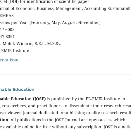
ef (DOI) for identification of scientific paper.
urnal of Economic, Business, Management, Accounting Sustainabilt
EMBAS
sues per Year (February, May, August, November)
7-6003
7-8391
r. Mohd. Winario, S.E.I., M.E.Sy.
MIR Institute
rent Issue
inable Education
nable Education (JOSE)
is published by the EL-EMIR Institute in
 researchers, and practitioners to disseminate their research resul
er-reviewed journal dedicated to publishing quality research result
tion
. All publications in the JOSE Journal are open access which
be available online for free without any subscription. JOSE is a nati