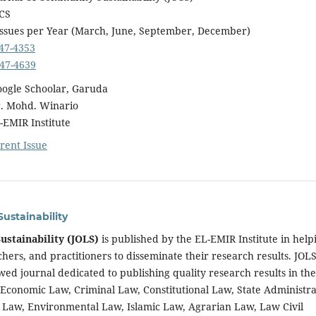
CS
sues per Year (March, June, September, December)
47-4353
47-4639
 Schoolar, Garuda
Dr. Mohd. Winario
MIR Institute
rent Issue
Sustainability
Sustainability (JOLS)
is published by the EL-EMIR Institute in help
hers, and practitioners to disseminate their research results. JOLS
wed journal dedicated to publishing quality research results in the
w, Economic Law, Criminal Law, Constitutional Law, State Administra
l Law, Environmental Law, Islamic Law, Agrarian Law, Law Civil