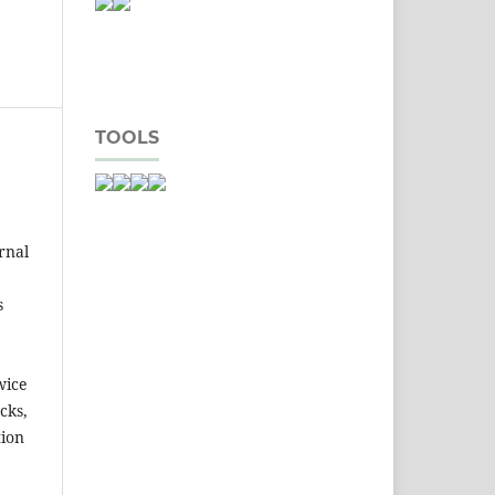
TOOLS
rnal
s
wice
cks,
tion