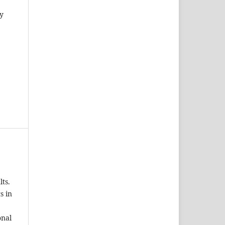
y
ts.
s in
onal