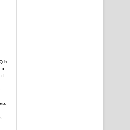
S)
is
 to
ted
h
ess
r.