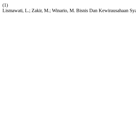
(1)
Lismawati, L.; Zakir, M.; Winario, M. Bisnis Dan Kewirausahaan S